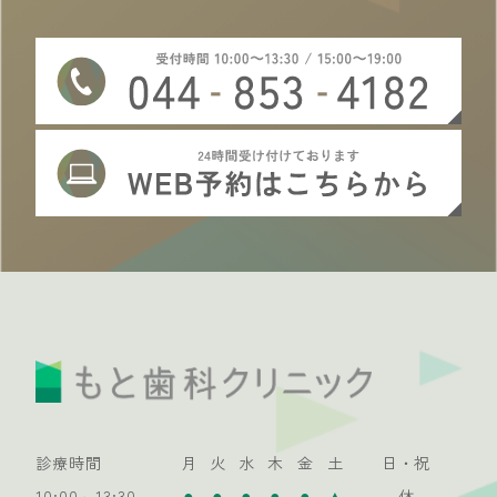
診療時間
月
火
水
木
金
土
日・祝
●
●
●
●
●
▲
10:00～13:30
休