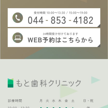
診療時間
月
火
水
木
金
土
日・祝
●
●
●
●
●
▲
10:00～13:30
休