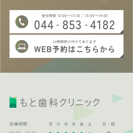
診療時間
月
火
水
木
金
土
日・祝
●
●
●
●
●
▲
10:00～13:30
休